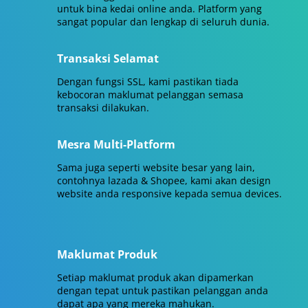
untuk bina kedai online anda. Platform yang
sangat popular dan lengkap di seluruh dunia.
Transaksi Selamat
Dengan fungsi SSL, kami pastikan tiada
kebocoran maklumat pelanggan semasa
transaksi dilakukan.
Mesra Multi-Platform
Sama juga seperti website besar yang lain,
contohnya lazada & Shopee, kami akan design
website anda responsive kepada semua devices.
Maklumat Produk
Setiap maklumat produk akan dipamerkan
dengan tepat untuk pastikan pelanggan anda
dapat apa yang mereka mahukan.