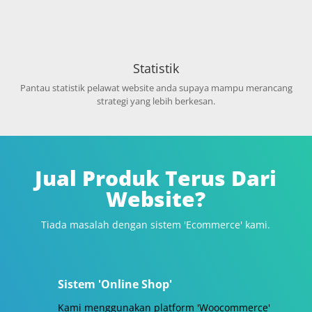
Statistik
Pantau statistik pelawat website anda supaya mampu merancang
strategi yang lebih berkesan.
Jual Produk Terus Dari
Website?
Tiada masalah dengan sistem 'Ecommerce' kami.
Sistem 'Online Shop'
Kami menggunakan platform 'Woocommerce'