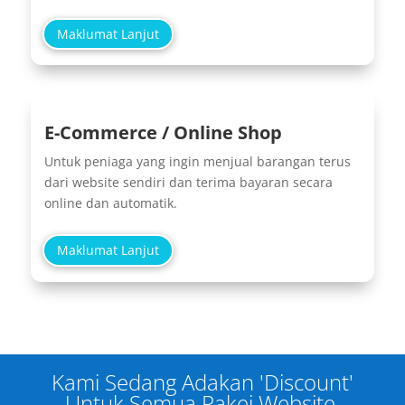
Maklumat Lanjut
E-Commerce / Online Shop
Untuk peniaga yang ingin menjual barangan terus
dari website sendiri dan terima bayaran secara
online dan automatik.
Maklumat Lanjut
Kami Sedang Adakan 'Discount'
Untuk Semua Pakej Website.