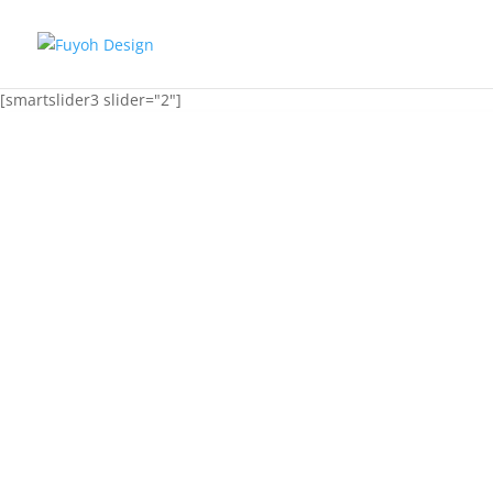
[smartslider3 slider="2"]