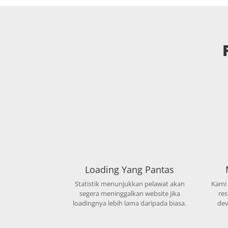
Loading Yang Pantas
Statistik menunjukkan pelawat akan
Kami 
segera meninggalkan website jika
res
loadingnya lebih lama daripada biasa.
dev